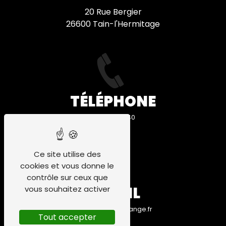
20 Rue Bergier
26600 Tain-l'Hermitage
TÉLÉPHONE
06 84 75 91 40
Ce site utilise des
cookies et vous donne le
contrôle sur ceux que
E-MAIL
vous souhaitez activer
valette.brice@orange.fr
Tout accepter