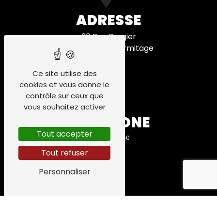
ADRESSE
20 Rue Bergier
26600 Tain-l'Hermitage
Ce site utilise des
cookies et vous donne le
contrôle sur ceux que
vous souhaitez activer
TÉLÉPHONE
Tout accepter
06 84 75 91 40
Tout refuser
Personnaliser
E-MAIL